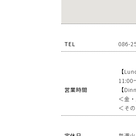
TEL
086-2
【Lun
11:00
営業時間
【Din
＜金・
＜その
定休日
毎週火