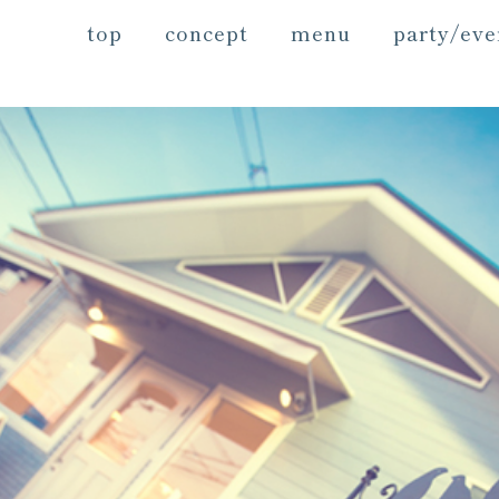
top
concept
menu
party/eve